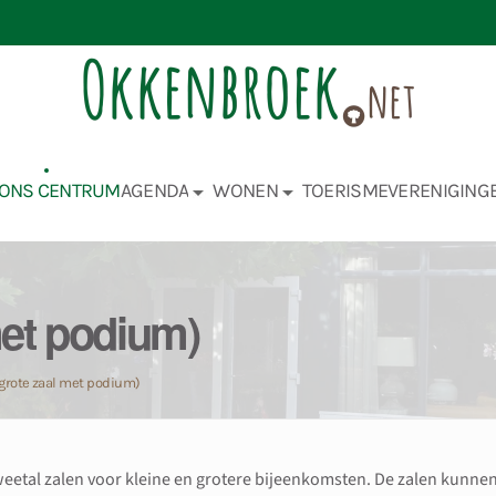
ONS CENTRUM
AGENDA
WONEN
TOERISME
VERENIGING
met podium)
 (grote zaal met podium)
eetal zalen voor kleine en grotere bijeenkomsten. De zalen kunne