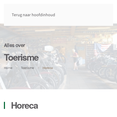
Terug naar hoofdinhoud
Alles over
Toerisme
Home
Toerisme
Horeca
Horeca